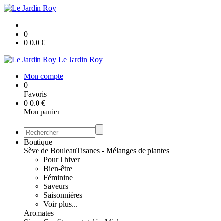
0
0
0.0
€
Le Jardin Roy
Mon compte
0
Favoris
0
0.0
€
Mon panier
Boutique
Sève de Bouleau
Tisanes - Mélanges de plantes
Pour l hiver
Bien-être
Féminine
Saveurs
Saisonnières
Voir plus...
Aromates