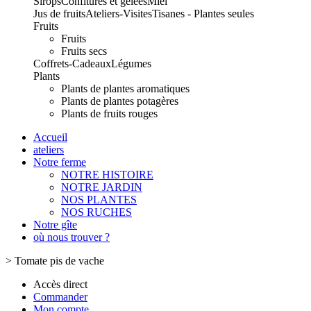
Sirops
Confitures et gelées
Miel
Jus de fruits
Ateliers-Visites
Tisanes - Plantes seules
Fruits
Fruits
Fruits secs
Coffrets-Cadeaux
Légumes
Plants
Plants de plantes aromatiques
Plants de plantes potagères
Plants de fruits rouges
Accueil
ateliers
Notre ferme
NOTRE HISTOIRE
NOTRE JARDIN
NOS PLANTES
NOS RUCHES
Notre gîte
où nous trouver ?
>
Tomate pis de vache
Accès direct
Commander
Mon compte