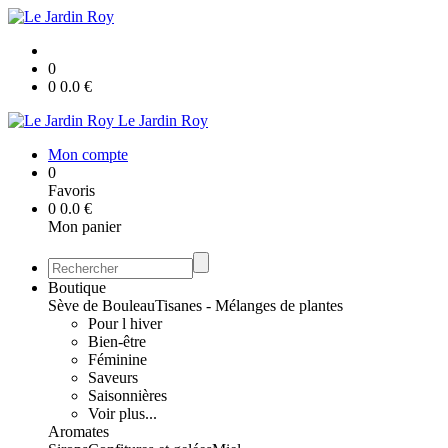
0
0
0.0
€
Le Jardin Roy
Mon compte
0
Favoris
0
0.0
€
Mon panier
Boutique
Sève de Bouleau
Tisanes - Mélanges de plantes
Pour l hiver
Bien-être
Féminine
Saveurs
Saisonnières
Voir plus...
Aromates