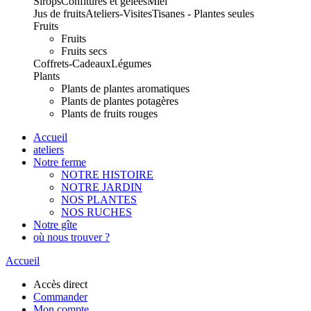
Sirops
Confitures et gelées
Miel
Jus de fruits
Ateliers-Visites
Tisanes - Plantes seules
Fruits
Fruits
Fruits secs
Coffrets-Cadeaux
Légumes
Plants
Plants de plantes aromatiques
Plants de plantes potagères
Plants de fruits rouges
Accueil
ateliers
Notre ferme
NOTRE HISTOIRE
NOTRE JARDIN
NOS PLANTES
NOS RUCHES
Notre gîte
où nous trouver ?
Accueil
Accès direct
Commander
Mon compte