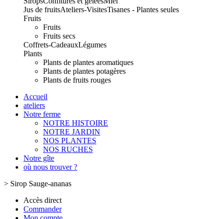
Sirops
Confitures et gelées
Miel
Jus de fruits
Ateliers-Visites
Tisanes - Plantes seules
Fruits
Fruits
Fruits secs
Coffrets-Cadeaux
Légumes
Plants
Plants de plantes aromatiques
Plants de plantes potagères
Plants de fruits rouges
Accueil
ateliers
Notre ferme
NOTRE HISTOIRE
NOTRE JARDIN
NOS PLANTES
NOS RUCHES
Notre gîte
où nous trouver ?
>
Sirop Sauge-ananas
Accès direct
Commander
Mon compte