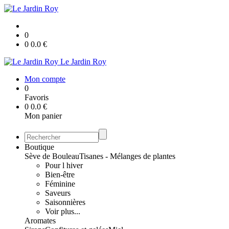
0
0
0.0
€
Le Jardin Roy
Mon compte
0
Favoris
0
0.0
€
Mon panier
Boutique
Sève de Bouleau
Tisanes - Mélanges de plantes
Pour l hiver
Bien-être
Féminine
Saveurs
Saisonnières
Voir plus...
Aromates