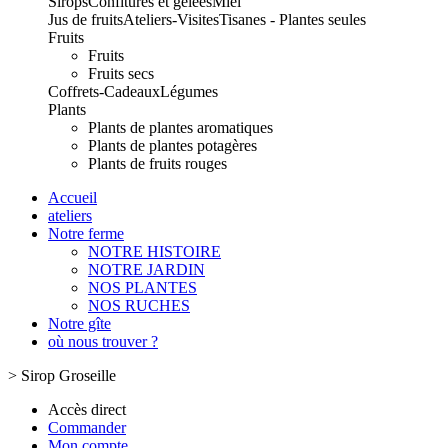
Sirops
Confitures et gelées
Miel
Jus de fruits
Ateliers-Visites
Tisanes - Plantes seules
Fruits
Fruits
Fruits secs
Coffrets-Cadeaux
Légumes
Plants
Plants de plantes aromatiques
Plants de plantes potagères
Plants de fruits rouges
Accueil
ateliers
Notre ferme
NOTRE HISTOIRE
NOTRE JARDIN
NOS PLANTES
NOS RUCHES
Notre gîte
où nous trouver ?
>
Sirop Groseille
Accès direct
Commander
Mon compte