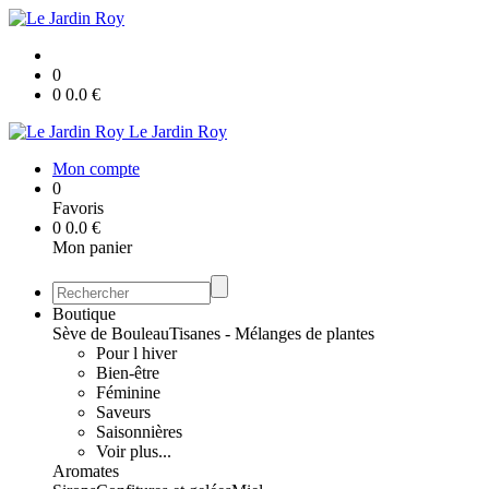
0
0
0.0
€
Le Jardin Roy
Mon compte
0
Favoris
0
0.0
€
Mon panier
Boutique
Sève de Bouleau
Tisanes - Mélanges de plantes
Pour l hiver
Bien-être
Féminine
Saveurs
Saisonnières
Voir plus...
Aromates