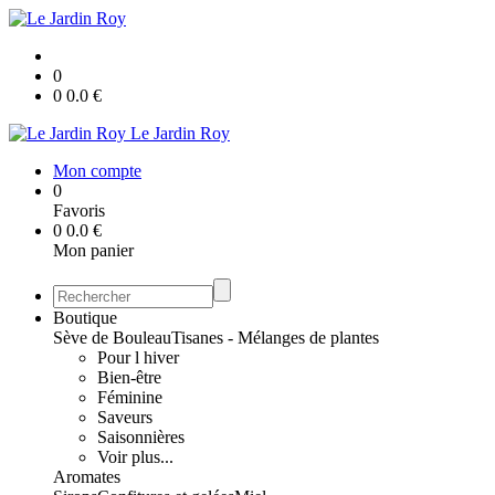
0
0
0.0
€
Le Jardin Roy
Mon compte
0
Favoris
0
0.0
€
Mon panier
Boutique
Sève de Bouleau
Tisanes - Mélanges de plantes
Pour l hiver
Bien-être
Féminine
Saveurs
Saisonnières
Voir plus...
Aromates