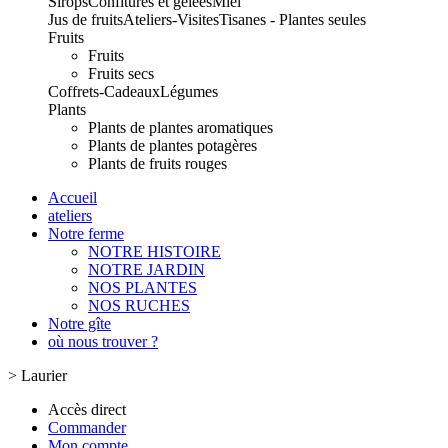
Sirops
Confitures et gelées
Miel
Jus de fruits
Ateliers-Visites
Tisanes - Plantes seules
Fruits
Fruits
Fruits secs
Coffrets-Cadeaux
Légumes
Plants
Plants de plantes aromatiques
Plants de plantes potagères
Plants de fruits rouges
Accueil
ateliers
Notre ferme
NOTRE HISTOIRE
NOTRE JARDIN
NOS PLANTES
NOS RUCHES
Notre gîte
où nous trouver ?
>
Laurier
Accès direct
Commander
Mon compte