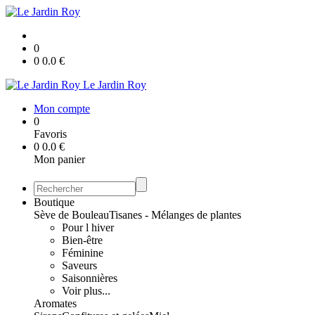
0
0
0.0
€
Le Jardin Roy
Mon compte
0
Favoris
0
0.0
€
Mon panier
Boutique
Sève de Bouleau
Tisanes - Mélanges de plantes
Pour l hiver
Bien-être
Féminine
Saveurs
Saisonnières
Voir plus...
Aromates