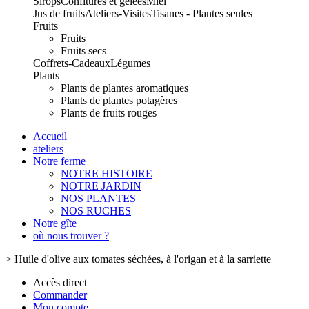
Sirops
Confitures et gelées
Miel
Jus de fruits
Ateliers-Visites
Tisanes - Plantes seules
Fruits
Fruits
Fruits secs
Coffrets-Cadeaux
Légumes
Plants
Plants de plantes aromatiques
Plants de plantes potagères
Plants de fruits rouges
Accueil
ateliers
Notre ferme
NOTRE HISTOIRE
NOTRE JARDIN
NOS PLANTES
NOS RUCHES
Notre gîte
où nous trouver ?
>
Huile d'olive aux tomates séchées, à l'origan et à la sarriette
Accès direct
Commander
Mon compte