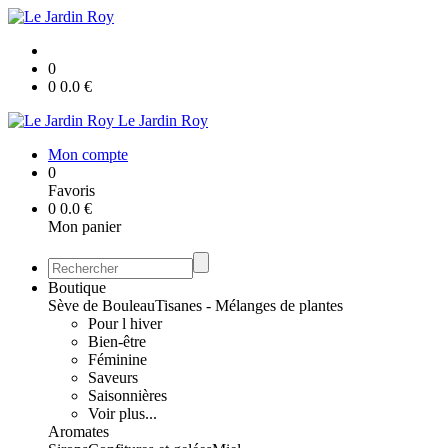
0
0
0.0
€
Le Jardin Roy
Mon compte
0
Favoris
0
0.0
€
Mon panier
Boutique
Sève de Bouleau
Tisanes - Mélanges de plantes
Pour l hiver
Bien-être
Féminine
Saveurs
Saisonnières
Voir plus...
Aromates