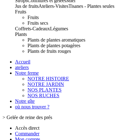
Sirops
Confitures et gelées
Miel
Jus de fruits
Ateliers-Visites
Tisanes - Plantes seules
Fruits
Fruits
Fruits secs
Coffrets-Cadeaux
Légumes
Plants
Plants de plantes aromatiques
Plants de plantes potagères
Plants de fruits rouges
Accueil
ateliers
Notre ferme
NOTRE HISTOIRE
NOTRE JARDIN
NOS PLANTES
NOS RUCHES
Notre gîte
où nous trouver ?
>
Gelée de reine des prés
Accès direct
Commander
Mon compte