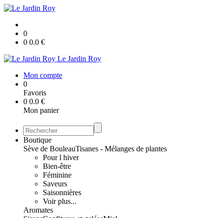
0
0
0.0
€
Le Jardin Roy
Mon compte
0
Favoris
0
0.0
€
Mon panier
Boutique
Sève de Bouleau
Tisanes - Mélanges de plantes
Pour l hiver
Bien-être
Féminine
Saveurs
Saisonnières
Voir plus...
Aromates