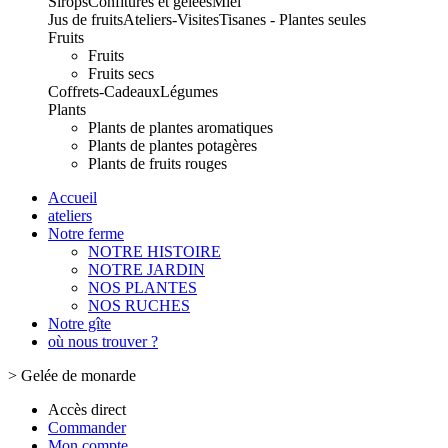
Sirops
Confitures et gelées
Miel
Jus de fruits
Ateliers-Visites
Tisanes - Plantes seules
Fruits
Fruits
Fruits secs
Coffrets-Cadeaux
Légumes
Plants
Plants de plantes aromatiques
Plants de plantes potagères
Plants de fruits rouges
Accueil
ateliers
Notre ferme
NOTRE HISTOIRE
NOTRE JARDIN
NOS PLANTES
NOS RUCHES
Notre gîte
où nous trouver ?
>
Gelée de monarde
Accès direct
Commander
Mon compte