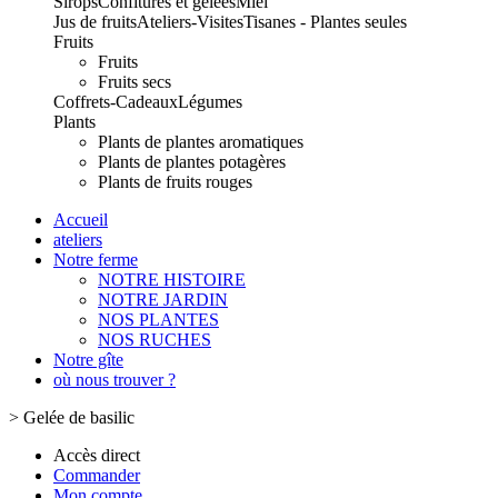
Sirops
Confitures et gelées
Miel
Jus de fruits
Ateliers-Visites
Tisanes - Plantes seules
Fruits
Fruits
Fruits secs
Coffrets-Cadeaux
Légumes
Plants
Plants de plantes aromatiques
Plants de plantes potagères
Plants de fruits rouges
Accueil
ateliers
Notre ferme
NOTRE HISTOIRE
NOTRE JARDIN
NOS PLANTES
NOS RUCHES
Notre gîte
où nous trouver ?
>
Gelée de basilic
Accès direct
Commander
Mon compte