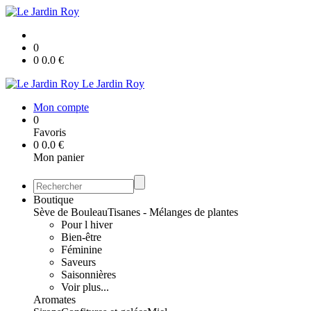
0
0
0.0
€
Le Jardin Roy
Mon compte
0
Favoris
0
0.0
€
Mon panier
Boutique
Sève de Bouleau
Tisanes - Mélanges de plantes
Pour l hiver
Bien-être
Féminine
Saveurs
Saisonnières
Voir plus...
Aromates