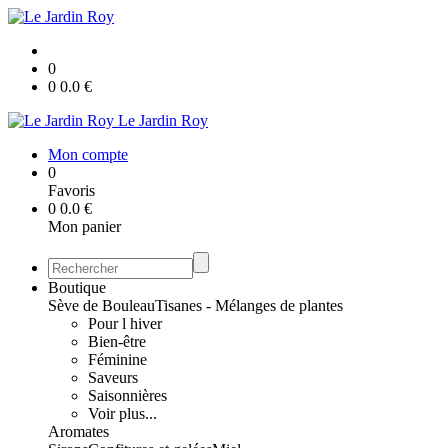
0
0
0.0
€
Le Jardin Roy
Mon compte
0
Favoris
0
0.0
€
Mon panier
Boutique
Sève de Bouleau
Tisanes - Mélanges de plantes
Pour l hiver
Bien-être
Féminine
Saveurs
Saisonnières
Voir plus...
Aromates