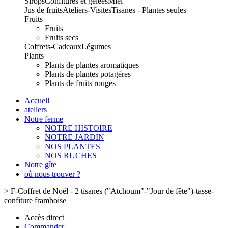
Sirops
Confitures et gelées
Miel
Jus de fruits
Ateliers-Visites
Tisanes - Plantes seules
Fruits
Fruits
Fruits secs
Coffrets-Cadeaux
Légumes
Plants
Plants de plantes aromatiques
Plants de plantes potagères
Plants de fruits rouges
Accueil
ateliers
Notre ferme
NOTRE HISTOIRE
NOTRE JARDIN
NOS PLANTES
NOS RUCHES
Notre gîte
où nous trouver ?
>
F-Coffret de Noël - 2 tisanes ("Atchoum"-"Jour de fête")-tasse-
confiture framboise
Accès direct
Commander